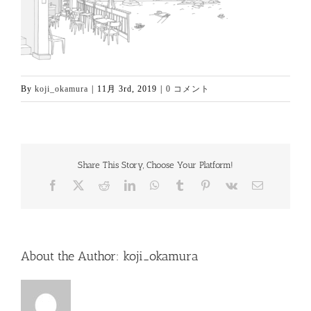
By
koji_okamura
|
11月 3rd, 2019
|
0 コメント
Share This Story, Choose Your Platform!
Facebook
X
Reddit
LinkedIn
WhatsApp
Tumblr
Pinterest
Vk
電
子
メ
ー
ル
About the Author:
koji_okamura