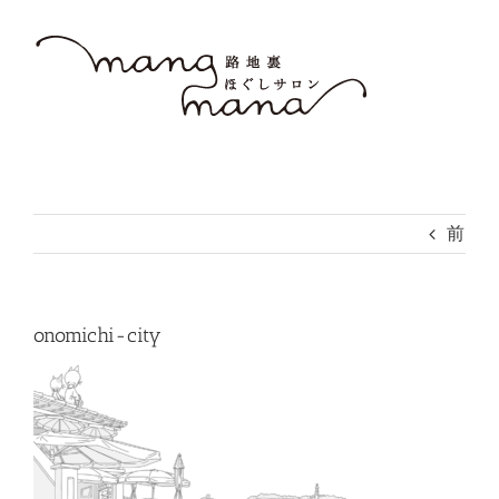
Skip
to
content
前
onomichi-city