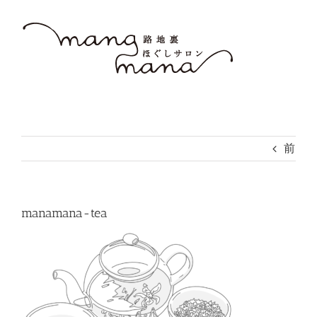
Skip
to
content
前
manamana-tea