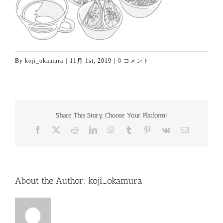
By
koji_okamura
|
11月 1st, 2019
|
0 コメント
Share This Story, Choose Your Platform!
Facebook
X
Reddit
LinkedIn
WhatsApp
Tumblr
Pinterest
Vk
電
子
メ
ー
ル
About the Author:
koji_okamura