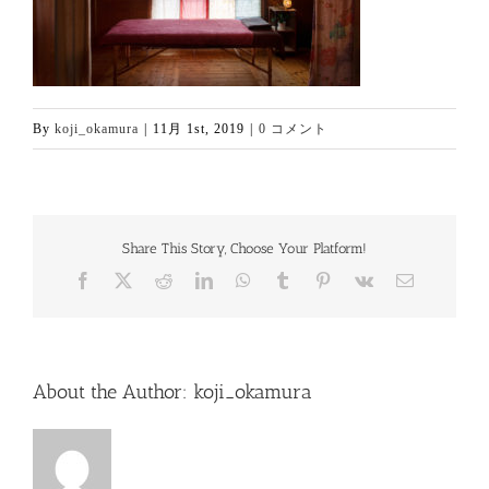
By
koji_okamura
|
11月 1st, 2019
|
0 コメント
Share This Story, Choose Your Platform!
Facebook
X
Reddit
LinkedIn
WhatsApp
Tumblr
Pinterest
Vk
電
子
メ
ー
ル
About the Author:
koji_okamura