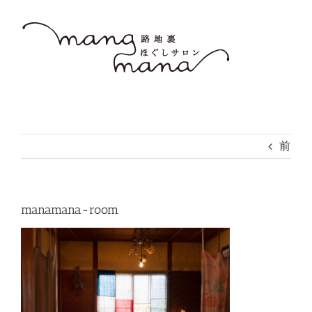
Skip
to
content
前
manamana-room