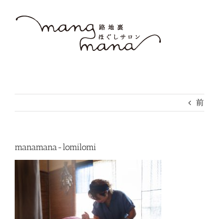
Skip
to
content
前
manamana-lomilomi