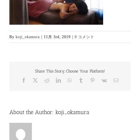
By
koji_okamura
|
11月 3rd, 2019
|
0 コメント
Share This Story, Choose Your Platform!
Facebook
X
Reddit
LinkedIn
WhatsApp
Tumblr
Pinterest
Vk
電
子
メ
ー
ル
About the Author:
koji_okamura